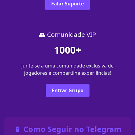
Falar Suporte
👥 Comunidade VIP
1000+
Junte-se a uma comunidade exclusiva de
jogadores e compartilhe experiências!
Entrar Grupo
📱 Como Seguir no Telegram