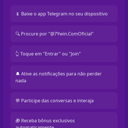
📱 Baixe o app Telegram no seu dispositivo
🔍 Procure por "@7Ywin.ComOficial"
👆 Toque em "Entrar" ou "Join"
🔔 Ative as notificações para não perder
nada
💬 Participe das conversas e interaja
🎁 Receba bônus exclusivos
automaticamente