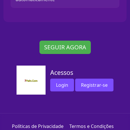
SEGUIR AGORA
Acessos
Login
Registrar-se
Políticas de Privacidade
Termos e Condições