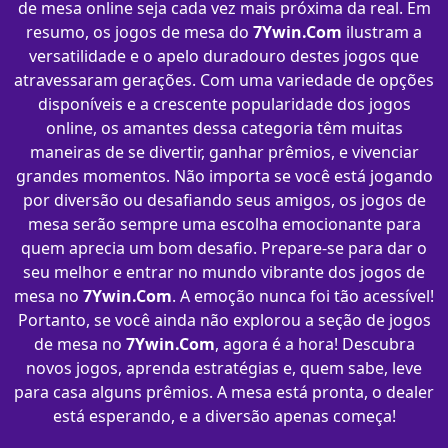
de mesa online seja cada vez mais próxima da real. Em
resumo, os jogos de mesa do
7Ywin.Com
ilustram a
versatilidade e o apelo duradouro destes jogos que
atravessaram gerações. Com uma variedade de opções
disponíveis e a crescente popularidade dos jogos
online, os amantes dessa categoria têm muitas
maneiras de se divertir, ganhar prêmios, e vivenciar
grandes momentos. Não importa se você está jogando
por diversão ou desafiando seus amigos, os jogos de
mesa serão sempre uma escolha emocionante para
quem aprecia um bom desafio. Prepare-se para dar o
seu melhor e entrar no mundo vibrante dos jogos de
mesa no
7Ywin.Com
. A emoção nunca foi tão acessível!
Portanto, se você ainda não explorou a seção de jogos
de mesa no
7Ywin.Com
, agora é a hora! Descubra
novos jogos, aprenda estratégias e, quem sabe, leve
para casa alguns prêmios. A mesa está pronta, o dealer
está esperando, e a diversão apenas começa!