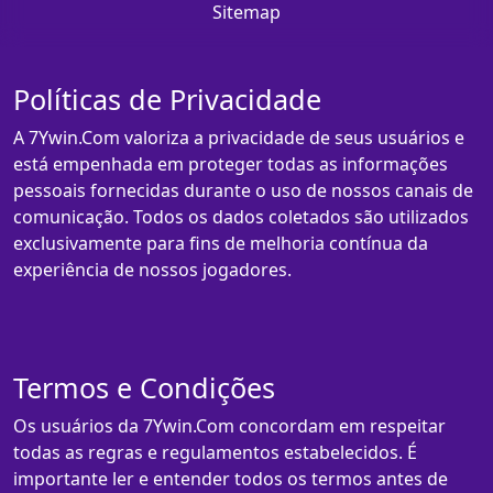
Sitemap
Políticas de Privacidade
A 7Ywin.Com valoriza a privacidade de seus usuários e
está empenhada em proteger todas as informações
pessoais fornecidas durante o uso de nossos canais de
comunicação. Todos os dados coletados são utilizados
exclusivamente para fins de melhoria contínua da
experiência de nossos jogadores.
Termos e Condições
Os usuários da 7Ywin.Com concordam em respeitar
todas as regras e regulamentos estabelecidos. É
importante ler e entender todos os termos antes de