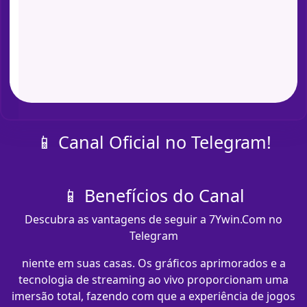
📱 Canal Oficial no Telegram!
📱 Benefícios do Canal
Descubra as vantagens de seguir a 7Ywin.Com no
Telegram
niente em suas casas. Os gráficos aprimorados e a
tecnologia de streaming ao vivo proporcionam uma
imersão total, fazendo com que a experiência de jogos