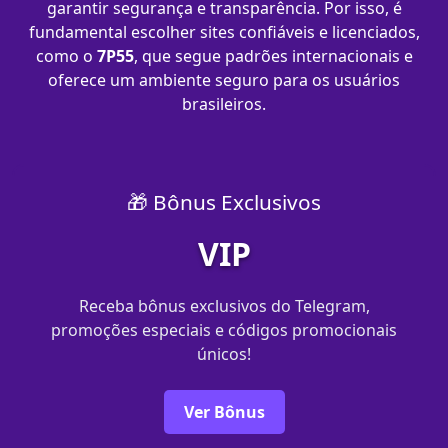
garantir segurança e transparência. Por isso, é
fundamental escolher sites confiáveis e licenciados,
como o
7P55
, que segue padrões internacionais e
oferece um ambiente seguro para os usuários
brasileiros.
🎁 Bônus Exclusivos
VIP
Receba bônus exclusivos do Telegram,
promoções especiais e códigos promocionais
únicos!
Ver Bônus