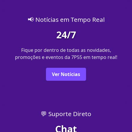
📢 Notícias em Tempo Real
24/7
Fique por dentro de todas as novidades,
promoções e eventos da 7P55 em tempo real!
Ver Notícias
💬 Suporte Direto
Chat