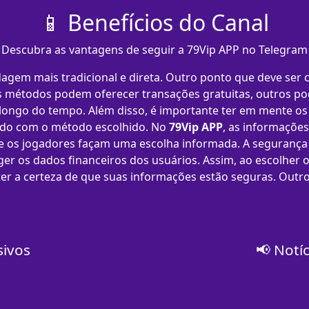
📱 Benefícios do Canal
Descubra as vantagens de seguir a 79Vip APP no Telegram
gem mais tradicional e direta. Outro ponto que deve ser c
métodos podem oferecer transações gratuitas, outros p
 longo do tempo. Além disso, é importante ter em mente o
ordo com o método escolhido. No
79Vip APP
, as informaçõe
 os jogadores façam uma escolha informada. A segurança d
er os dados financeiros dos usuários. Assim, ao escolher 
ter a certeza de que suas informações estão seguras. Outro
sivos
📢 Notí