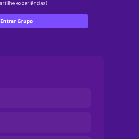
rtilhe experiências!
Entrar Grupo