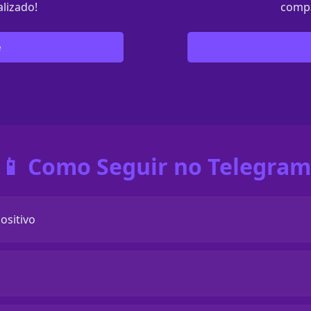
lizado!
compa
e
📱 Como Seguir no Telegram
ositivo