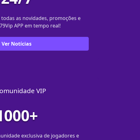
e todas as novidades, promoções e
 79Vip APP em tempo real!
Ver Notícias
Comunidade VIP
1000+
unidade exclusiva de jogadores e