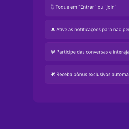
👆 Toque em "Entrar" ou "Join"
🔔 Ative as notificações para não p
💬 Participe das conversas e interaj
🎁 Receba bônus exclusivos autom