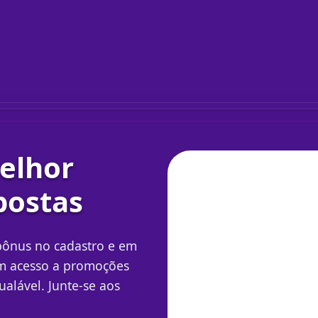
elhor
postas
bônus no cadastro e em
em acesso a promoções
ualável. Junte-se aos