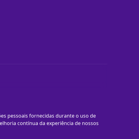
ões pessoais fornecidas durante o uso de
elhoria contínua da experiência de nossos