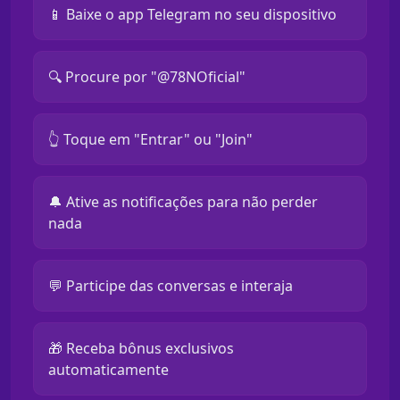
📱 Baixe o app Telegram no seu dispositivo
🔍 Procure por "@78NOficial"
👆 Toque em "Entrar" ou "Join"
🔔 Ative as notificações para não perder
nada
💬 Participe das conversas e interaja
🎁 Receba bônus exclusivos
automaticamente