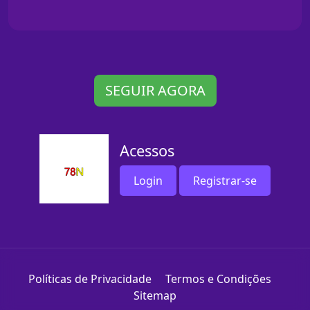
SEGUIR AGORA
Acessos
Login
Registrar-se
Políticas de Privacidade
Termos e Condições
Sitemap