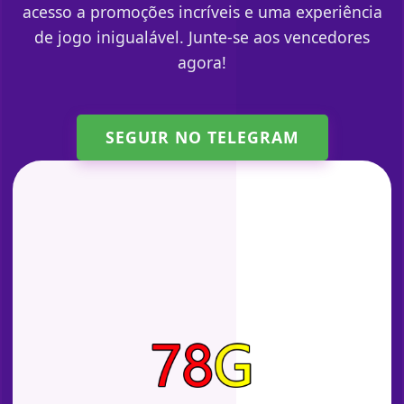
acesso a promoções incríveis e uma experiência
de jogo inigualável. Junte-se aos vencedores
agora!
SEGUIR NO TELEGRAM