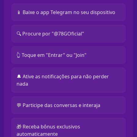
📱 Baixe o app Telegram no seu dispositivo
🔍 Procure por "@78GOficial"
👆 Toque em "Entrar" ou "Join"
🔔 Ative as notificações para não perder
nada
💬 Participe das conversas e interaja
🎁 Receba bônus exclusivos
automaticamente