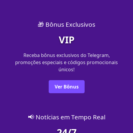
🎁 Bônus Exclusivos
VIP
Receba bônus exclusivos do Telegram,
promoções especiais e códigos promocionais
únicos!
Ver Bônus
📢 Notícias em Tempo Real
24/7