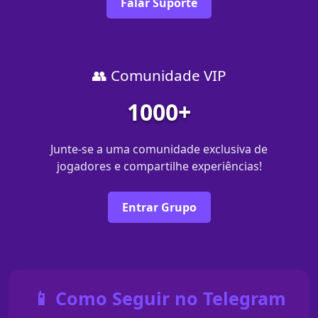
Falar Suporte
👥 Comunidade VIP
1000+
Junte-se a uma comunidade exclusiva de
jogadores e compartilhe experiências!
Entrar Grupo
📱 Como Seguir no Telegram