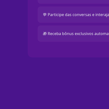
💬 Participe das conversas e interaj
🎁 Receba bônus exclusivos autom