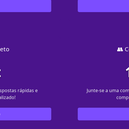
reto
👥 
t
espostas rápidas e
Junte-se a uma com
lizado!
compa
e