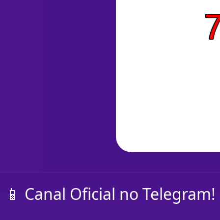
📱 Canal Oficial no Telegram!