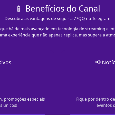
📱 Benefícios do Canal
Descubra as vantagens de seguir a 77QQ no Telegram
 que há de mais avançado em tecnologia de streaming e in
ma experiência que não apenas replica, mas supera a atmos
sivos
📢 Notí
m, promoções especiais
Fique por dentro d
s únicos!
eventos 