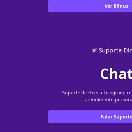
Ver Bônus
💬 Suporte Di
Cha
Suporte direto via Telegram, r
atendimento persona
Falar Suport