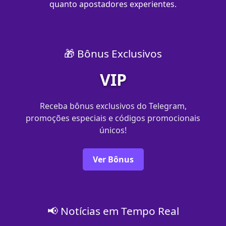
quanto apostadores experientes.
🎁 Bônus Exclusivos
VIP
Receba bônus exclusivos do Telegram,
promoções especiais e códigos promocionais
únicos!
Ver Bônus
📢 Notícias em Tempo Real