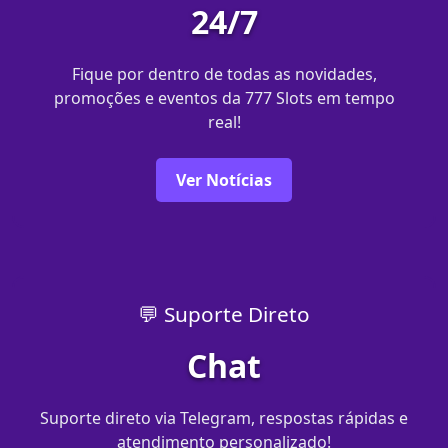
24/7
Fique por dentro de todas as novidades,
promoções e eventos da 777 Slots em tempo
real!
Ver Notícias
💬 Suporte Direto
Chat
Suporte direto via Telegram, respostas rápidas e
atendimento personalizado!