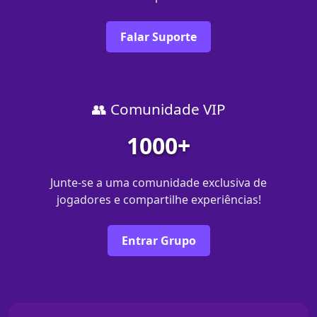
Falar Suporte
👥 Comunidade VIP
1000+
Junte-se a uma comunidade exclusiva de
jogadores e compartilhe experiências!
Entrar Grupo