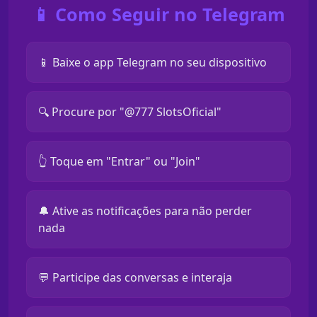
📱 Como Seguir no Telegram
📱 Baixe o app Telegram no seu dispositivo
🔍 Procure por "@777 SlotsOficial"
👆 Toque em "Entrar" ou "Join"
🔔 Ative as notificações para não perder
nada
💬 Participe das conversas e interaja