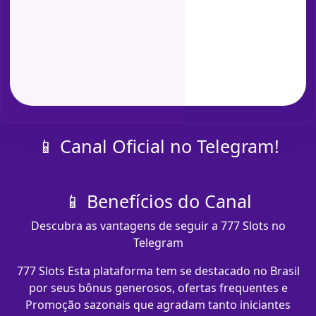
📱 Canal Oficial no Telegram!
📱 Benefícios do Canal
Descubra as vantagens de seguir a 777 Slots no
Telegram
777 Slots Esta plataforma tem se destacado no Brasil
por seus bônus generosos, ofertas frequentes e
Promoção sazonais que agradam tanto iniciantes