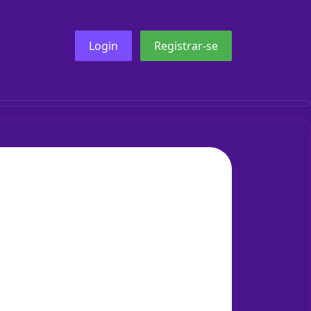
Login
Registrar-se