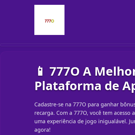
📱 777O A Melho
Plataforma de A
Cadastre-se na 777O para ganhar bônus
recarga. Com a 777O, você tem acesso a
uma experiência de jogo inigualável. J
agora!