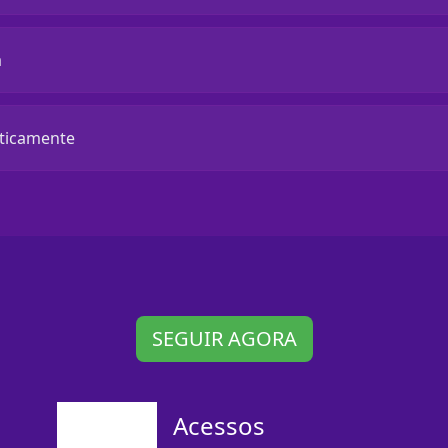
a
aticamente
SEGUIR AGORA
Acessos