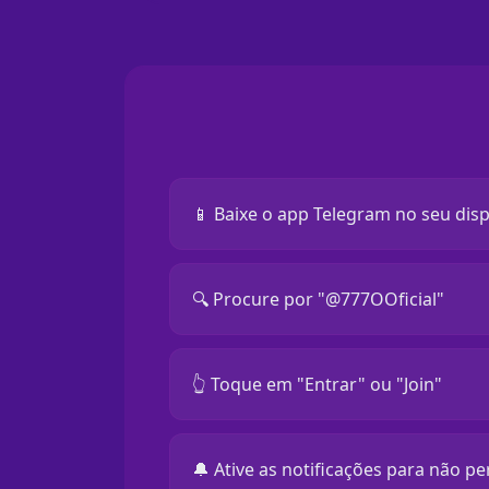
📱 Baixe o app Telegram no seu disp
🔍 Procure por "@777OOficial"
👆 Toque em "Entrar" ou "Join"
🔔 Ative as notificações para não p