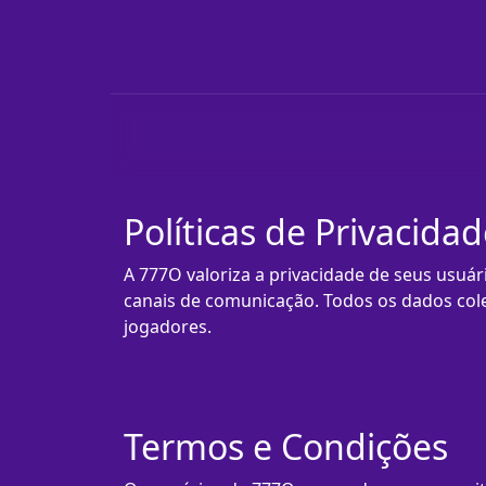
Políticas de Privacida
A 777O valoriza a privacidade de seus usuá
canais de comunicação. Todos os dados cole
jogadores.
Termos e Condições