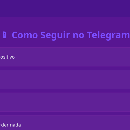
📱 Como Seguir no Telegram
ositivo
erder nada