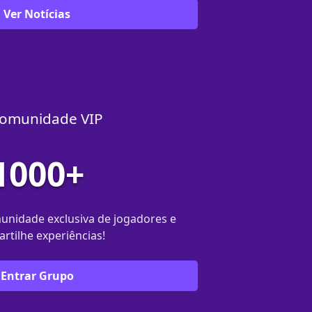
Ver Notícias
Comunidade VIP
1000+
unidade exclusiva de jogadores e
rtilhe experiências!
Entrar Grupo