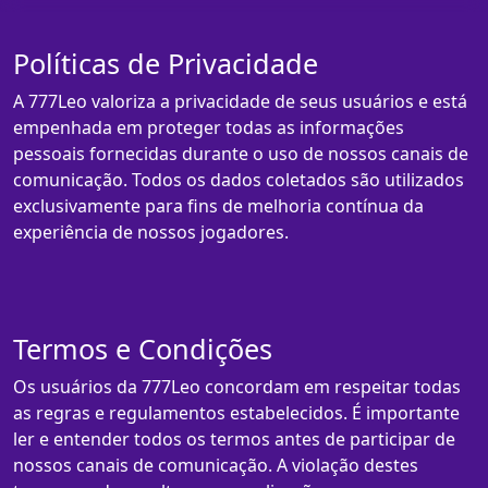
Políticas de Privacidade
A 777Leo valoriza a privacidade de seus usuários e está
empenhada em proteger todas as informações
pessoais fornecidas durante o uso de nossos canais de
comunicação. Todos os dados coletados são utilizados
exclusivamente para fins de melhoria contínua da
experiência de nossos jogadores.
Termos e Condições
Os usuários da 777Leo concordam em respeitar todas
as regras e regulamentos estabelecidos. É importante
ler e entender todos os termos antes de participar de
nossos canais de comunicação. A violação destes