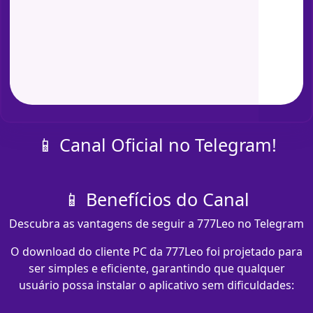
📱 Canal Oficial no Telegram!
📱 Benefícios do Canal
Descubra as vantagens de seguir a 777Leo no Telegram
O download do cliente PC da 777Leo foi projetado para
ser simples e eficiente, garantindo que qualquer
usuário possa instalar o aplicativo sem dificuldades: