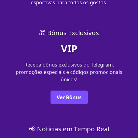
esportivas para todos os gostos.
🎁 Bônus Exclusivos
VIP
Receba bônus exclusivos do Telegram,
promoções especiais e códigos promocionais
únicos!
Ver Bônus
📢 Notícias em Tempo Real