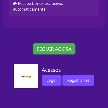
🎁 Receba bônus exclusivos
automaticamente
SEGUIR AGORA
Acessos
Login
Registrar-se