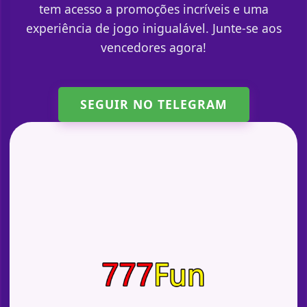
tem acesso a promoções incríveis e uma
experiência de jogo inigualável. Junte-se aos
vencedores agora!
SEGUIR NO TELEGRAM