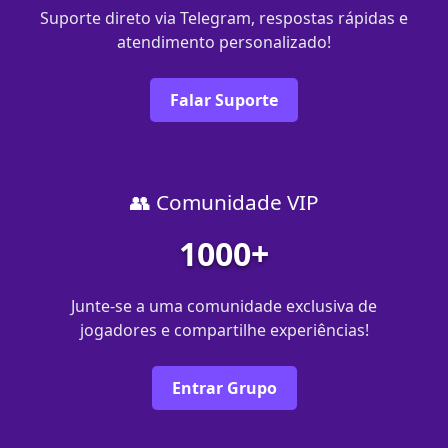
Suporte direto via Telegram, respostas rápidas e
atendimento personalizado!
Falar Suporte
👥 Comunidade VIP
1000+
Junte-se a uma comunidade exclusiva de
jogadores e compartilhe experiências!
Entrar Grupo