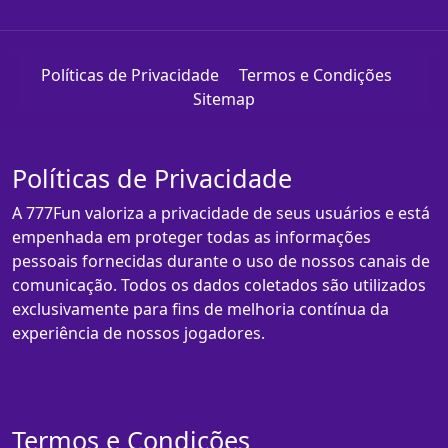
Políticas de Privacidade
Termos e Condições
Sitemap
Políticas de Privacidade
A 777Fun valoriza a privacidade de seus usuários e está
empenhada em proteger todas as informações
pessoais fornecidas durante o uso de nossos canais de
comunicação. Todos os dados coletados são utilizados
exclusivamente para fins de melhoria contínua da
experiência de nossos jogadores.
Termos e Condições