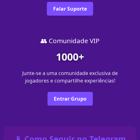
Falar Suporte
👥 Comunidade VIP
1000+
Junte-se a uma comunidade exclusiva de
jogadores e compartilhe experiências!
Entrar Grupo
📱 Como Seguir no Telegram