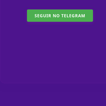
SEGUIR NO TELEGRAM