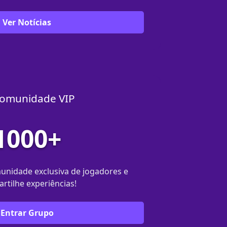
Ver Notícias
Comunidade VIP
1000+
unidade exclusiva de jogadores e
rtilhe experiências!
Entrar Grupo