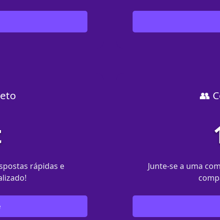
reto
👥 
t
espostas rápidas e
Junte-se a uma com
lizado!
compa
e