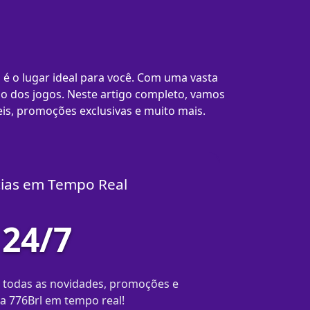
l é o lugar ideal para você. Com uma vasta
o dos jogos. Neste artigo completo, vamos
veis, promoções exclusivas e muito mais.
cias em Tempo Real
24/7
e todas as novidades, promoções e
a 776Brl em tempo real!