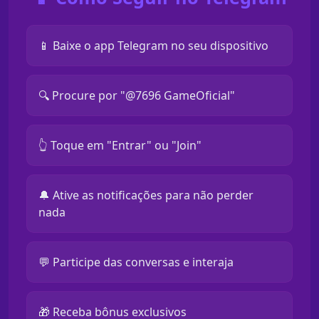
📱 Baixe o app Telegram no seu dispositivo
🔍 Procure por "@7696 GameOficial"
👆 Toque em "Entrar" ou "Join"
🔔 Ative as notificações para não perder
nada
💬 Participe das conversas e interaja
🎁 Receba bônus exclusivos