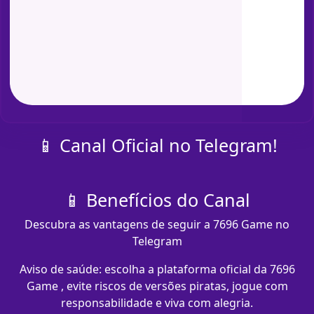
📱 Canal Oficial no Telegram!
📱 Benefícios do Canal
Descubra as vantagens de seguir a 7696 Game no
Telegram
Aviso de saúde: escolha a plataforma oficial da 7696
Game , evite riscos de versões piratas, jogue com
responsabilidade e viva com alegria.