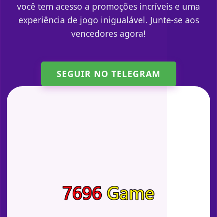
você tem acesso a promoções incríveis e uma
experiência de jogo inigualável. Junte-se aos
vencedores agora!
SEGUIR NO TELEGRAM