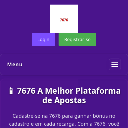
Login
Registrar-se
Menu
📱 7676 A Melhor Plataforma
de Apostas
Cadastre-se na 7676 para ganhar bônus no
cadastro e em cada recarga. Com a 7676, você