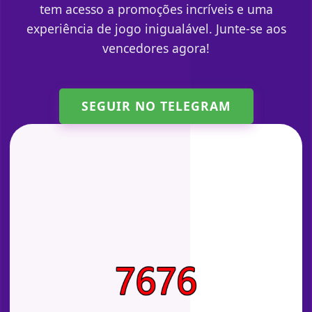
tem acesso a promoções incríveis e uma
experiência de jogo inigualável. Junte-se aos
vencedores agora!
SEGUIR NO TELEGRAM