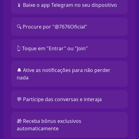
📱 Baixe o app Telegram no seu dispositivo
🔍 Procure por "@7676Oficial"
👆 Toque em "Entrar" ou "Join"
🔔 Ative as notificações para não perder
nada
💬 Participe das conversas e interaja
🎁 Receba bônus exclusivos
automaticamente