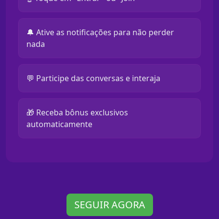
🔔 Ative as notificações para não perder
nada
💬 Participe das conversas e interaja
🎁 Receba bônus exclusivos
automaticamente
SEGUIR AGORA