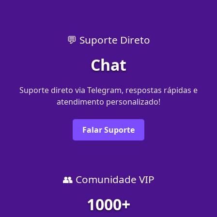
💬 Suporte Direto
Chat
Suporte direto via Telegram, respostas rápidas e
atendimento personalizado!
Falar Suporte
👥 Comunidade VIP
1000+