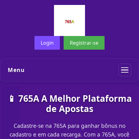
Login
Registrar-se
Menu
📱 765A A Melhor Plataforma
de Apostas
Cadastre-se na 765A para ganhar bônus no
cadastro e em cada recarga. Com a 765A, você