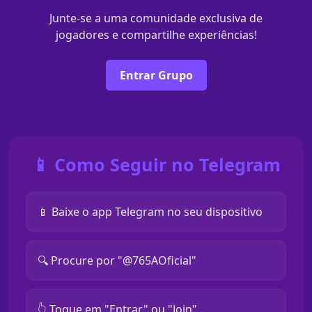
Junte-se a uma comunidade exclusiva de
jogadores e compartilhe experiências!
Entrar Grupo
📱 Como Seguir no Telegram
📱 Baixe o app Telegram no seu dispositivo
🔍 Procure por "@765AOficial"
👆 Toque em "Entrar" ou "Join"