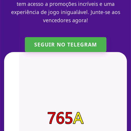
tem acesso a promoções incríveis e uma
experiência de jogo inigualável. Junte-se aos
vencedores agora!
SEGUIR NO TELEGRAM