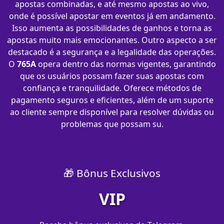
apostas combinadas, e até mesmo apostas ao vivo,
onde é possível apostar em eventos já em andamento.
Isso aumenta as possibilidades de ganhos e torna as
apostas muito mais emocionantes. Outro aspecto a ser
destacado é a segurança e a legalidade das operações.
O
765A
opera dentro das normas vigentes, garantindo
que os usuários possam fazer suas apostas com
confiança e tranquilidade. Oferece métodos de
pagamento seguros e eficientes, além de um suporte
ao cliente sempre disponível para resolver dúvidas ou
problemas que possam su.
🎁 Bônus Exclusivos
VIP