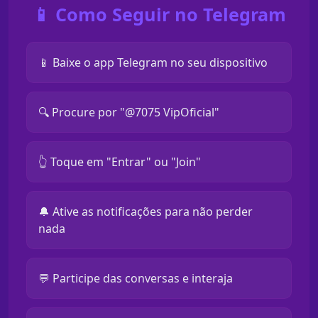
📱 Como Seguir no Telegram
📱 Baixe o app Telegram no seu dispositivo
🔍 Procure por "@7075 VipOficial"
👆 Toque em "Entrar" ou "Join"
🔔 Ative as notificações para não perder
nada
💬 Participe das conversas e interaja