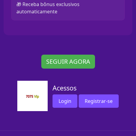
🎁 Receba bônus exclusivos
automaticamente
SEGUIR AGORA
Acessos
Login
Registrar-se