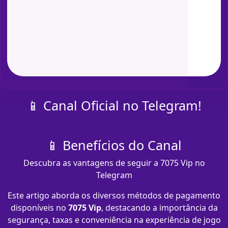
📱 Canal Oficial no Telegram!
📱 Benefícios do Canal
Descubra as vantagens de seguir a 7075 Vip no
Telegram
Este artigo aborda os diversos métodos de pagamento
disponíveis no
7075 Vip
, destacando a importância da
segurança, taxas e conveniência na experiência de jogo