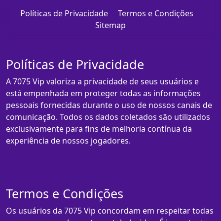
Políticas de Privacidade
Termos e Condições
Sitemap
Políticas de Privacidade
A 7075 Vip valoriza a privacidade de seus usuários e
está empenhada em proteger todas as informações
pessoais fornecidas durante o uso de nossos canais de
comunicação. Todos os dados coletados são utilizados
exclusivamente para fins de melhoria contínua da
experiência de nossos jogadores.
Termos e Condições
Os usuários da 7075 Vip concordam em respeitar todas