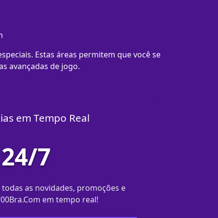
m
especiais. Estas áreas permitem que você se
as avançadas de jogo.
cias em Tempo Real
24/7
e todas as novidades, promoções e
700Bra.Com em tempo real!