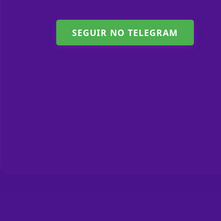
SEGUIR NO TELEGRAM