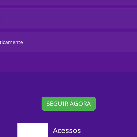
a
aticamente
SEGUIR AGORA
Acessos