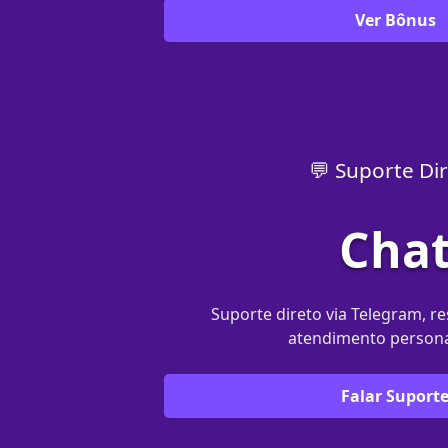
Ver Bônus
💬 Suporte Di
Cha
Suporte direto via Telegram, r
atendimento persona
Falar Suport