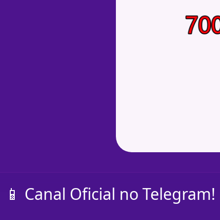
📱 Canal Oficial no Telegram!