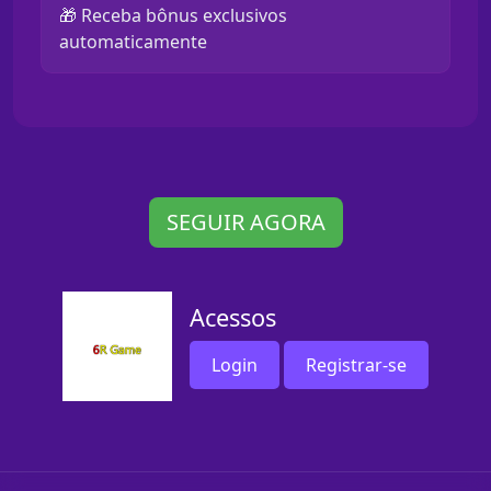
🎁 Receba bônus exclusivos
automaticamente
SEGUIR AGORA
Acessos
Login
Registrar-se