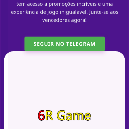
tem acesso a promoções incríveis e uma
experiência de jogo inigualável. Junte-se aos
vencedores agora!
SEGUIR NO TELEGRAM