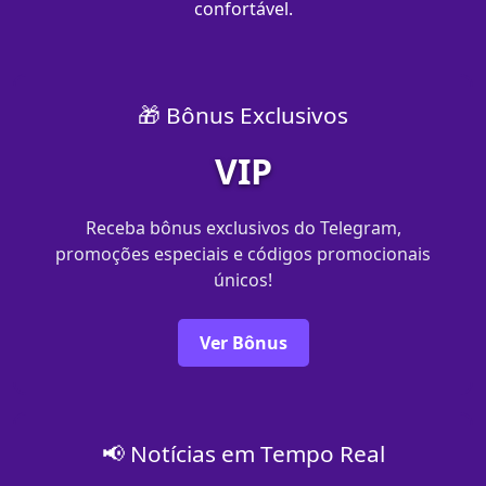
confortável.
🎁 Bônus Exclusivos
VIP
Receba bônus exclusivos do Telegram,
promoções especiais e códigos promocionais
únicos!
Ver Bônus
📢 Notícias em Tempo Real