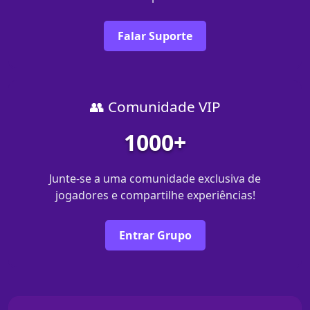
Falar Suporte
👥 Comunidade VIP
1000+
Junte-se a uma comunidade exclusiva de
jogadores e compartilhe experiências!
Entrar Grupo