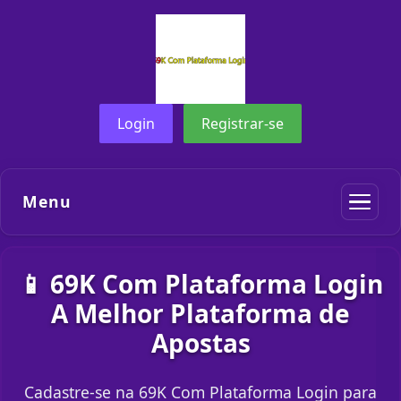
Login
Registrar-se
Menu
📱 69K Com Plataforma Login
A Melhor Plataforma de
Apostas
Cadastre-se na 69K Com Plataforma Login para