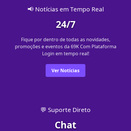
📢 Notícias em Tempo Real
24/7
Fique por dentro de todas as novidades,
promoções e eventos da 69K Com Plataforma
Login em tempo real!
Ver Notícias
💬 Suporte Direto
Chat