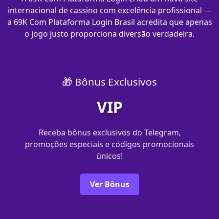
internacional de cassino com excelência profissional —
a 69K Com Plataforma Login Brasil acredita que apenas
o jogo justo proporciona diversão verdadeira.
🎁 Bônus Exclusivos
VIP
Receba bônus exclusivos do Telegram,
promoções especiais e códigos promocionais
únicos!
Ver Bônus