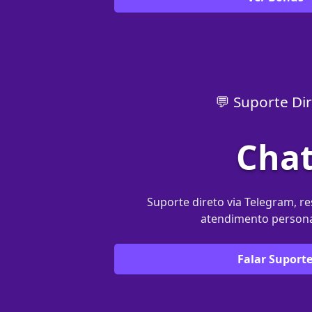
💬 Suporte Di
Cha
Suporte direto via Telegram, r
atendimento persona
Falar Suport