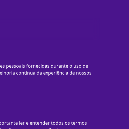
es pessoais fornecidas durante o uso de
elhoria contínua da experiência de nossos
ortante ler e entender todos os termos