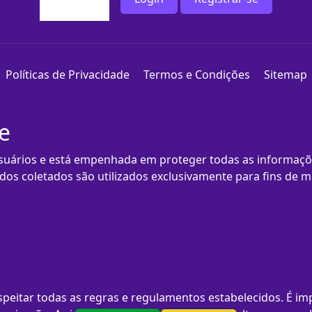
Políticas de Privacidade
Termos e Condições
Sitemap
de
usuários e está empenhada em proteger todas as informaçõ
os coletados são utilizados exclusivamente para fins de m
eitar todas as regras e regulamentos estabelecidos. É imp