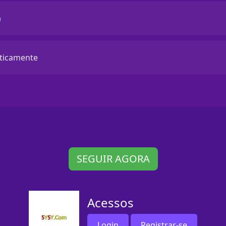
a
aticamente
SEGUIR AGORA
Acessos
Login
Registrar-se