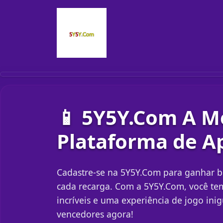
📱 5Y5Y.Com A M
Plataforma de A
Cadastre-se na 5Y5Y.Com para ganhar b
cada recarga. Com a 5Y5Y.Com, você te
incríveis e uma experiência de jogo inig
vencedores agora!