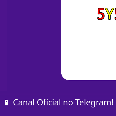
📱 Canal Oficial no Telegram!