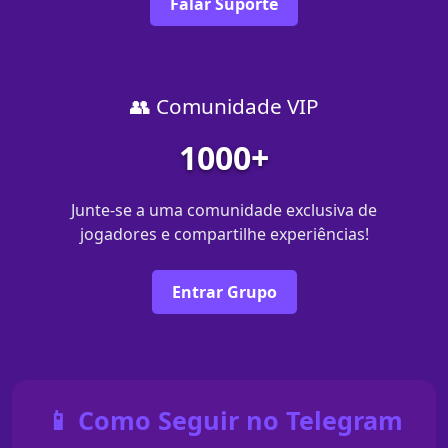
Falar Suporte
👥 Comunidade VIP
1000+
Junte-se a uma comunidade exclusiva de
jogadores e compartilhe experiências!
Entrar Grupo
📱 Como Seguir no Telegram