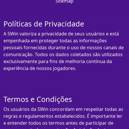
Sitemap
Políticas de Privacidade
A 5Win valoriza a privacidade de seus usuários e está
empenhada em proteger todas as informações
pessoais fornecidas durante o uso de nossos canais de
comunicação. Todos os dados coletados são utilizados
exclusivamente para fins de melhoria contínua da
experiência de nossos jogadores.
Termos e Condições
Os usuários da 5Win concordam em respeitar todas as
regras e regulamentos estabelecidos. É importante ler
e entender todos os termos antes de participar de