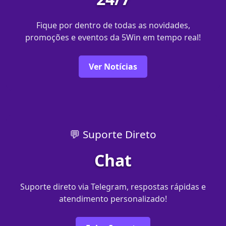
Fique por dentro de todas as novidades,
promoções e eventos da 5Win em tempo real!
Ver Notícias
💬 Suporte Direto
Chat
Suporte direto via Telegram, respostas rápidas e
atendimento personalizado!