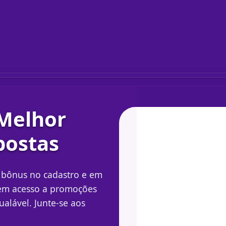
Melhor
postas
 bônus no cadastro e em
tem acesso a promoções
ualável. Junte-se aos