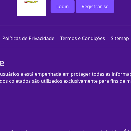
Login
Registrar-se
Políticas de Privacidade
Termos e Condições
Sitemap
de
s usuários e está empenhada em proteger todas as informaç
os coletados são utilizados exclusivamente para fins de m