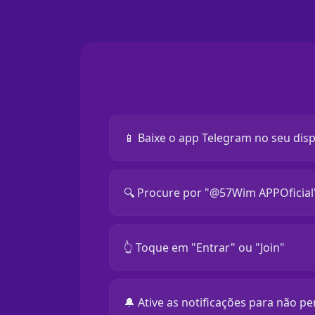
📱 Baixe o app Telegram no seu disp
🔍 Procure por "@57Wim APPOficial
👆 Toque em "Entrar" ou "Join"
🔔 Ative as notificações para não p