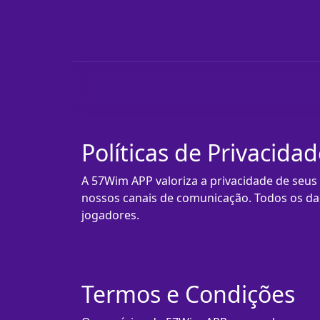
Políticas de Privacida
A 57Wim APP valoriza a privacidade de seu
nossos canais de comunicação. Todos os dad
jogadores.
Termos e Condições