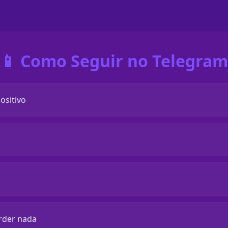
📱 Como Seguir no Telegram
ositivo
erder nada