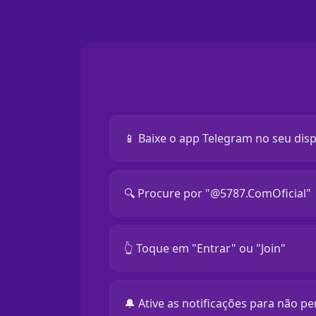
📱 Baixe o app Telegram no seu disp
🔍 Procure por "@5787.ComOficial"
👆 Toque em "Entrar" ou "Join"
🔔 Ative as notificações para não p