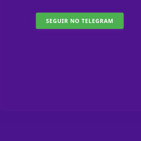
SEGUIR NO TELEGRAM