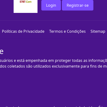
Login
Registrar-se
Políticas de Privacidade
Termos e Condições
Sitemap
de
usuários e está empenhada em proteger todas as informaçõ
os coletados são utilizados exclusivamente para fins de m