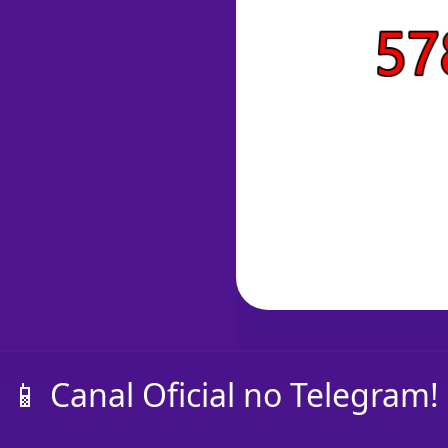
📱 Canal Oficial no Telegram!