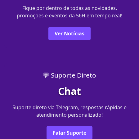
Fique por dentro de todas as novidades,
promoções e eventos da 56H em tempo real!
Ver Notícias
💬 Suporte Direto
Chat
Suporte direto via Telegram, respostas rápidas e
atendimento personalizado!
Falar Suporte