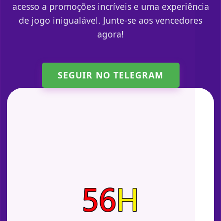
acesso a promoções incríveis e uma experiência
de jogo inigualável. Junte-se aos vencedores
agora!
SEGUIR NO TELEGRAM