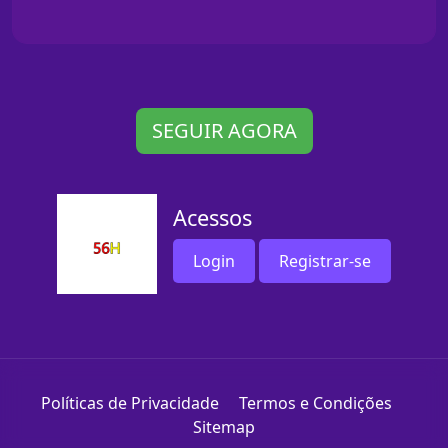
SEGUIR AGORA
Acessos
Login
Registrar-se
Políticas de Privacidade
Termos e Condições
Sitemap