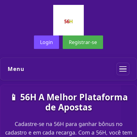
Login
Registrar-se
Menu
📱 56H A Melhor Plataforma
de Apostas
Cadastre-se na 56H para ganhar bônus no
cadastro e em cada recarga. Com a 56H, você tem