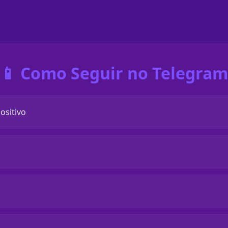
📱 Como Seguir no Telegram
ositivo