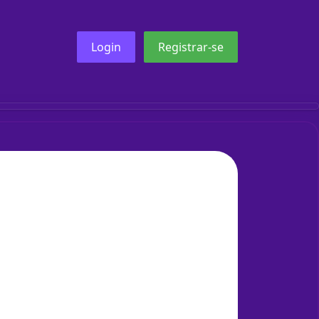
Login
Registrar-se