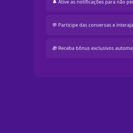
🔔 Ative as notificações para não p
💬 Participe das conversas e interaj
🎁 Receba bônus exclusivos autom