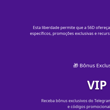
Esta liberdade permite que a 56D ofere
específicos, promoções exclusivas e recur
🎁 Bônus Exclu
VIP
Receba bônus exclusivos do Telegra
e códigos promocionai