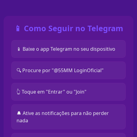
📱 Como Seguir no Telegram
📱 Baixe o app Telegram no seu dispositivo
🔍 Procure por "@55MM LoginOficial"
👆 Toque em "Entrar" ou "Join"
🔔 Ative as notificações para não perder
nada