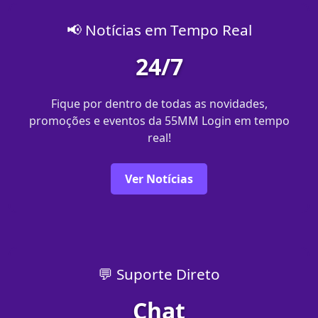
📢 Notícias em Tempo Real
24/7
Fique por dentro de todas as novidades,
promoções e eventos da 55MM Login em tempo
real!
Ver Notícias
💬 Suporte Direto
Chat