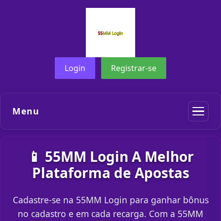
Login
Registrar-se
Menu
📱 55MM Login A Melhor
Plataforma de Apostas
Cadastre-se na 55MM Login para ganhar bônus
no cadastro e em cada recarga. Com a 55MM