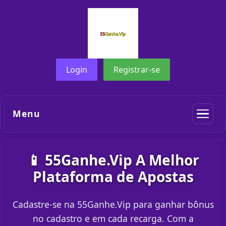
Login
Registrar-se
Menu
📱 55Ganhe.Vip A Melhor
Plataforma de Apostas
Cadastre-se na 55Ganhe.Vip para ganhar bônus
no cadastro e em cada recarga. Com a