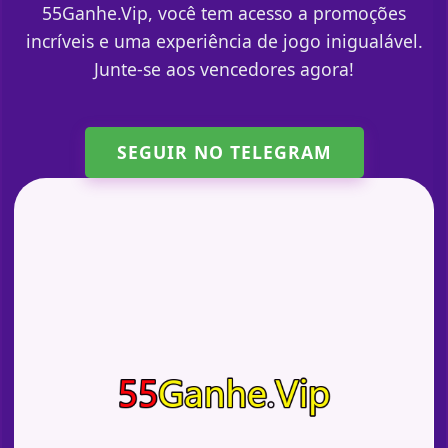
55Ganhe.Vip, você tem acesso a promoções
incríveis e uma experiência de jogo inigualável.
Junte-se aos vencedores agora!
SEGUIR NO TELEGRAM