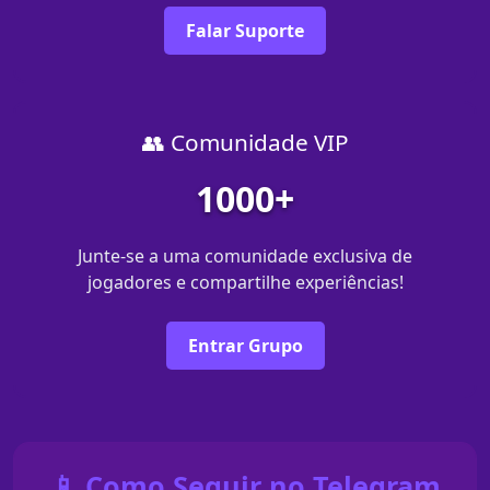
Falar Suporte
👥 Comunidade VIP
1000+
Junte-se a uma comunidade exclusiva de
jogadores e compartilhe experiências!
Entrar Grupo
📱 Como Seguir no Telegram