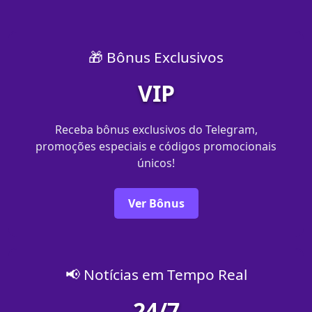
🎁 Bônus Exclusivos
VIP
Receba bônus exclusivos do Telegram,
promoções especiais e códigos promocionais
únicos!
Ver Bônus
📢 Notícias em Tempo Real
24/7