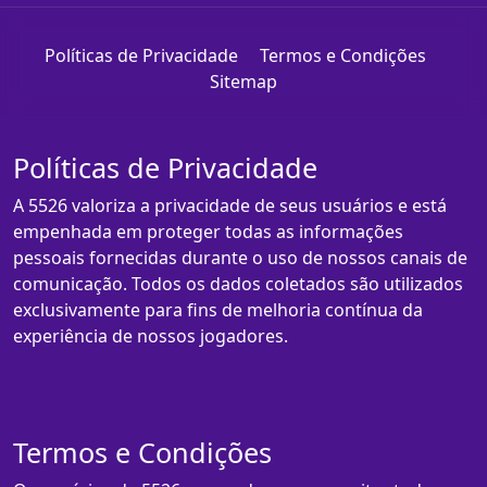
Políticas de Privacidade
Termos e Condições
Sitemap
Políticas de Privacidade
A 5526 valoriza a privacidade de seus usuários e está
empenhada em proteger todas as informações
pessoais fornecidas durante o uso de nossos canais de
comunicação. Todos os dados coletados são utilizados
exclusivamente para fins de melhoria contínua da
experiência de nossos jogadores.
Termos e Condições