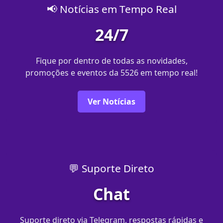
📢 Notícias em Tempo Real
24/7
Fique por dentro de todas as novidades,
promoções e eventos da 5526 em tempo real!
Ver Notícias
💬 Suporte Direto
Chat
Suporte direto via Telegram, respostas rápidas e