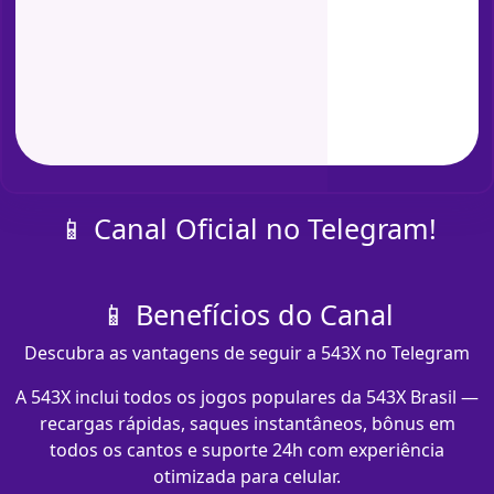
📱 Canal Oficial no Telegram!
📱 Benefícios do Canal
Descubra as vantagens de seguir a 543X no Telegram
A 543X inclui todos os jogos populares da 543X Brasil —
recargas rápidas, saques instantâneos, bônus em
todos os cantos e suporte 24h com experiência
otimizada para celular.