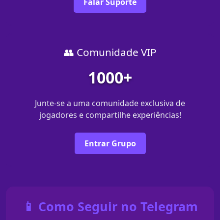
Falar Suporte
👥 Comunidade VIP
1000+
Junte-se a uma comunidade exclusiva de
jogadores e compartilhe experiências!
Entrar Grupo
📱 Como Seguir no Telegram