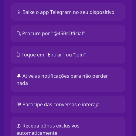
📱 Baixe o app Telegram no seu dispositivo
🔍 Procure por "@45BrOficial"
👆 Toque em "Entrar" ou "Join"
🔔 Ative as notificações para não perder
nada
💬 Participe das conversas e interaja
🎁 Receba bônus exclusivos
automaticamente