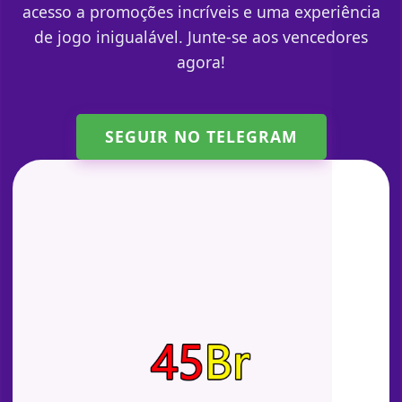
acesso a promoções incríveis e uma experiência
de jogo inigualável. Junte-se aos vencedores
agora!
SEGUIR NO TELEGRAM