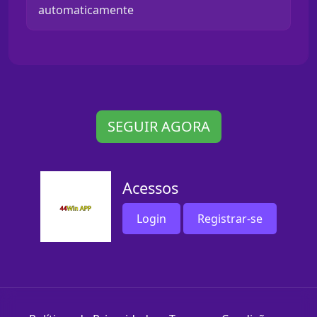
automaticamente
SEGUIR AGORA
Acessos
Login
Registrar-se