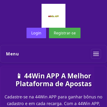
Login
Registrar-se
Menu
📱 44Win APP A Melhor
Plataforma de Apostas
Cadastre-se na 44Win APP para ganhar bônus no
cadastro e em cada recarga. Com a 44Win APP,