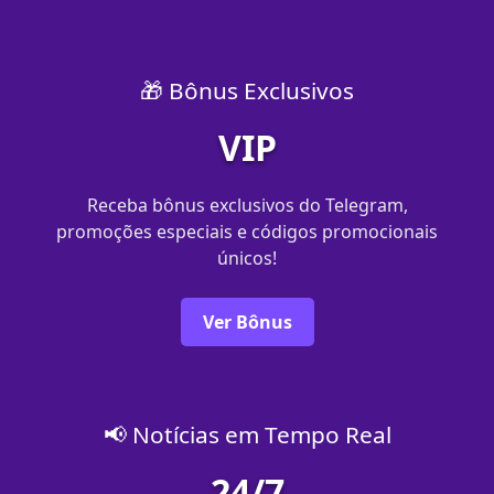
🎁 Bônus Exclusivos
VIP
Receba bônus exclusivos do Telegram,
promoções especiais e códigos promocionais
únicos!
Ver Bônus
📢 Notícias em Tempo Real
24/7