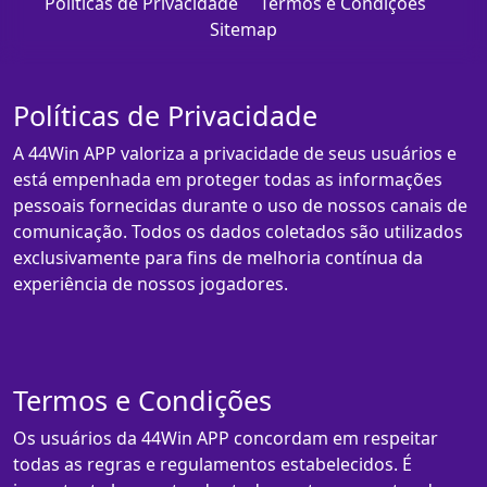
Políticas de Privacidade
Termos e Condições
Sitemap
Políticas de Privacidade
A 44Win APP valoriza a privacidade de seus usuários e
está empenhada em proteger todas as informações
pessoais fornecidas durante o uso de nossos canais de
comunicação. Todos os dados coletados são utilizados
exclusivamente para fins de melhoria contínua da
experiência de nossos jogadores.
Termos e Condições
Os usuários da 44Win APP concordam em respeitar
todas as regras e regulamentos estabelecidos. É