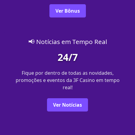
Ver Bônus
📢 Notícias em Tempo Real
24/7
Fique por dentro de todas as novidades,
promoções e eventos da 3F Casino em tempo
real!
Ver Notícias