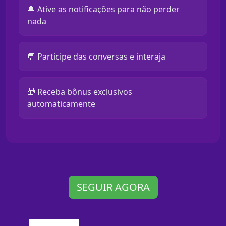
🔔 Ative as notificações para não perder
nada
💬 Participe das conversas e interaja
🎁 Receba bônus exclusivos
automaticamente
SEGUIR AGORA