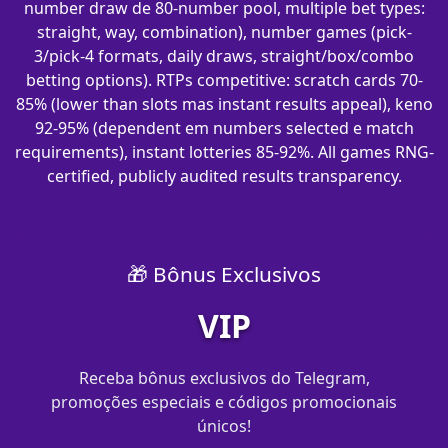
number draw de 80-number pool, multiple bet types:
straight, way, combination), number games (pick-
3/pick-4 formats, daily draws, straight/box/combo
betting options). RTPs competitive: scratch cards 70-
85% (lower than slots mas instant results appeal), keno
92-95% (dependent em numbers selected e match
requirements), instant lotteries 85-92%. All games RNG-
certified, publicly audited results transparency.
🎁 Bônus Exclusivos
VIP
Receba bônus exclusivos do Telegram,
promoções especiais e códigos promocionais
únicos!