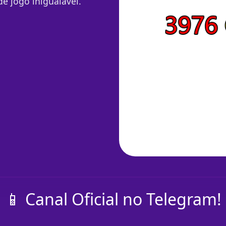
e jogo inigualável.
📱 Canal Oficial no Telegram!