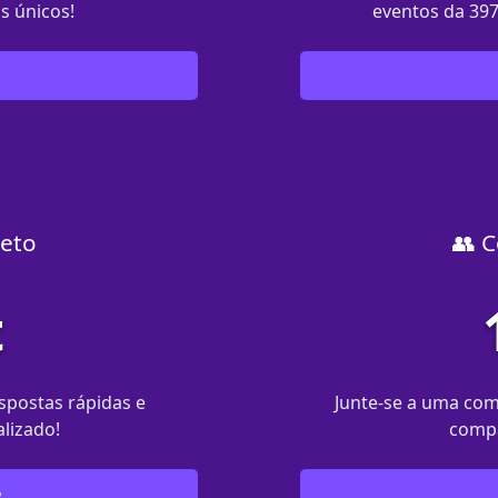
s únicos!
eventos da 39
reto
👥 
t
espostas rápidas e
Junte-se a uma com
lizado!
compa
e