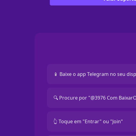
📱 Baixe o app Telegram no seu disp
🔍 Procure por "@3976 Com BaixarOf
👆 Toque em "Entrar" ou "Join"