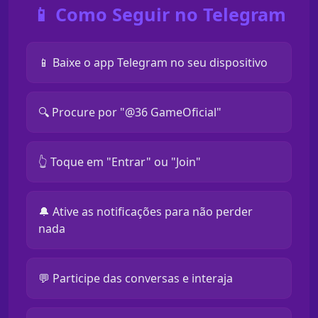
📱 Como Seguir no Telegram
📱 Baixe o app Telegram no seu dispositivo
🔍 Procure por "@36 GameOficial"
👆 Toque em "Entrar" ou "Join"
🔔 Ative as notificações para não perder
nada
💬 Participe das conversas e interaja