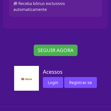
🎁 Receba bônus exclusivos
automaticamente
SEGUIR AGORA
Acessos
Login
Registrar-se