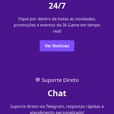
24/7
Fique por dentro de todas as novidades,
promoções e eventos da 36 Game em tempo
real!
Ver Notícias
💬 Suporte Direto
Chat
Suporte direto via Telegram, respostas rápidas e
atendimento personalizado!