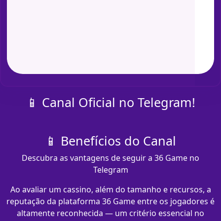
📱 Canal Oficial no Telegram!
📱 Benefícios do Canal
Descubra as vantagens de seguir a 36 Game no
Telegram
Ao avaliar um cassino, além do tamanho e recursos, a
reputação da plataforma 36 Game entre os jogadores é
altamente reconhecida — um critério essencial no