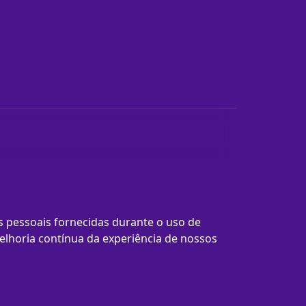
s pessoais fornecidas durante o uso de
elhoria contínua da experiência de nossos