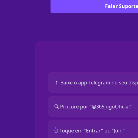
Falar Suport
📱 Baixe o app Telegram no seu disp
🔍 Procure por "@365JogoOficial"
👆 Toque em "Entrar" ou "Join"