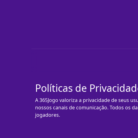
Políticas de Privacida
A 365Jogo valoriza a privacidade de seus u
nossos canais de comunicação. Todos os dad
jogadores.