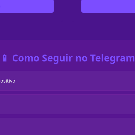
e
📱 Como Seguir no Telegram
ositivo