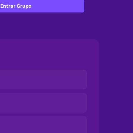
Entrar Grupo