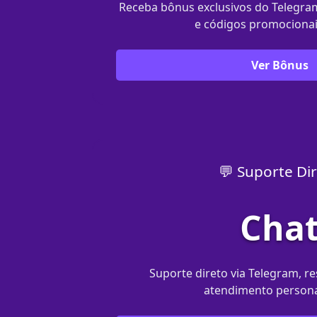
Receba bônus exclusivos do Telegra
e códigos promocionai
Ver Bônus
💬 Suporte Di
Cha
Suporte direto via Telegram, r
atendimento persona