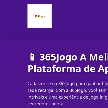
📱 365Jogo A Me
Plataforma de A
Cadastre-se na 365Jogo para ganhar bô
cada recarga. Com a 365Jogo, você tem
incríveis e uma experiência de jogo inig
vencedores agora!