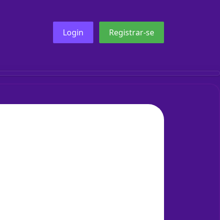
Login
Registrar-se