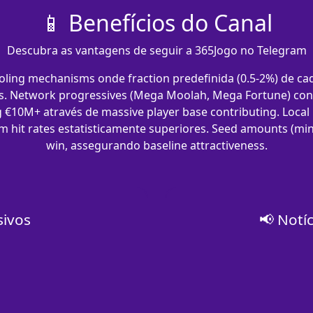
📱 Benefícios do Canal
Descubra as vantagens de seguir a 365Jogo no Telegram
ling mechanisms onde fraction predefinida (0.5-2%) de ca
urs. Network progressives (Mega Moolah, Mega Fortune) con
 €10M+ através de massive player base contributing. Local p
m hit rates estatisticamente superiores. Seed amounts (mi
win, assegurando baseline attractiveness.
sivos
📢 Notí