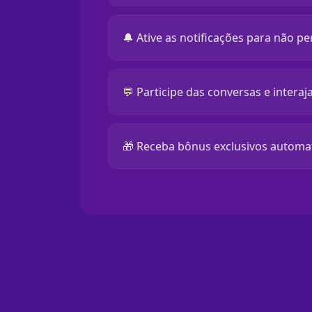
🔔 Ative as notificações para não p
💬 Participe das conversas e interaj
🎁 Receba bônus exclusivos autom