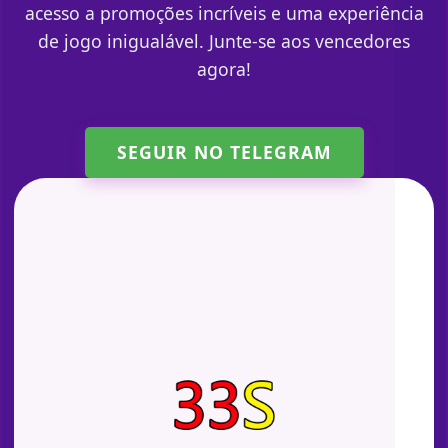
acesso a promoções incríveis e uma experiência
de jogo inigualável. Junte-se aos vencedores
agora!
SEGUIR NO TELEGRAM