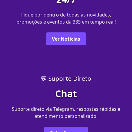
Fique por dentro de todas as novidades,
promoções e eventos da 33S em tempo real!
Ver Notícias
💬 Suporte Direto
Chat
Suporte direto via Telegram, respostas rápidas e
atendimento personalizado!