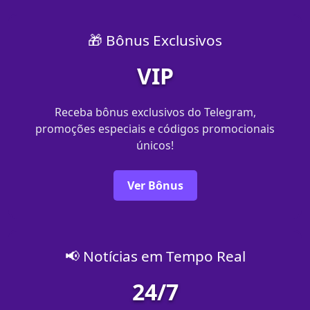
🎁 Bônus Exclusivos
VIP
Receba bônus exclusivos do Telegram,
promoções especiais e códigos promocionais
únicos!
Ver Bônus
📢 Notícias em Tempo Real
24/7