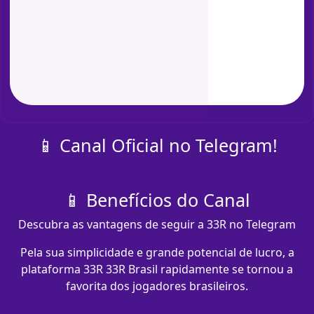
📱 Canal Oficial no Telegram!
📱 Benefícios do Canal
Descubra as vantagens de seguir a 33R no Telegram
Pela sua simplicidade e grande potencial de lucro, a
plataforma 33R 33R Brasil rapidamente se tornou a
favorita dos jogadores brasileiros.