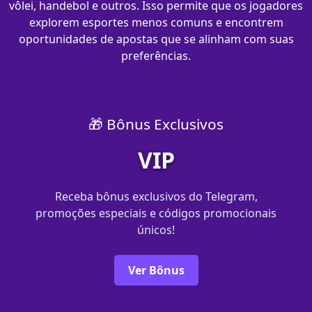
vôlei, handebol e outros. Isso permite que os jogadores
explorem esportes menos comuns e encontrem
oportunidades de apostas que se alinham com suas
preferências.
🎁 Bônus Exclusivos
VIP
Receba bônus exclusivos do Telegram,
promoções especiais e códigos promocionais
únicos!
Ver Bônus