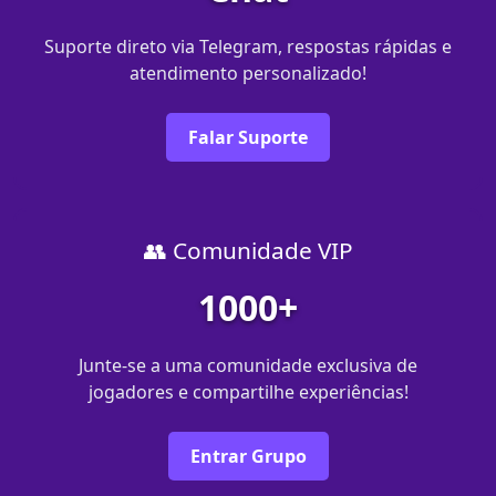
Suporte direto via Telegram, respostas rápidas e
atendimento personalizado!
Falar Suporte
👥 Comunidade VIP
1000+
Junte-se a uma comunidade exclusiva de
jogadores e compartilhe experiências!
Entrar Grupo