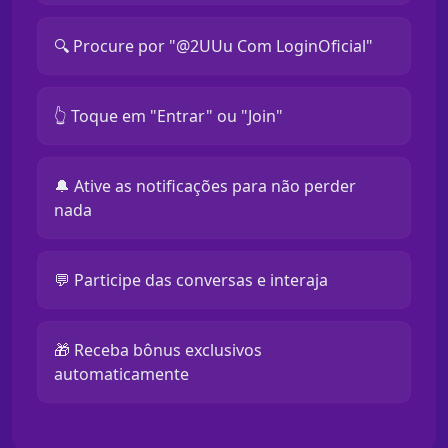
🔍 Procure por "@2UUu Com LoginOficial"
👆 Toque em "Entrar" ou "Join"
🔔 Ative as notificações para não perder
nada
💬 Participe das conversas e interaja
🎁 Receba bônus exclusivos
automaticamente