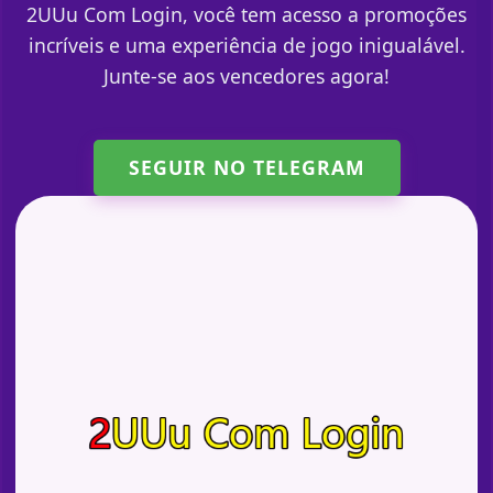
2UUu Com Login, você tem acesso a promoções
incríveis e uma experiência de jogo inigualável.
Junte-se aos vencedores agora!
SEGUIR NO TELEGRAM