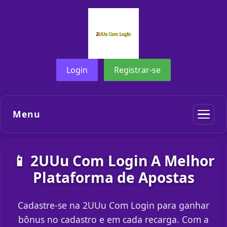
Login
Registrar-se
Menu
📱 2UUu Com Login A Melhor
Plataforma de Apostas
Cadastre-se na 2UUu Com Login para ganhar
bônus no cadastro e em cada recarga. Com a