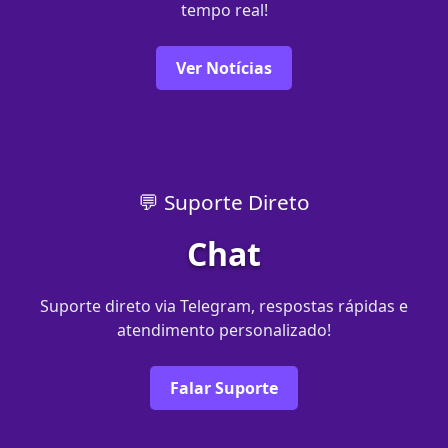
tempo real!
Ver Notícias
💬 Suporte Direto
Chat
Suporte direto via Telegram, respostas rápidas e
atendimento personalizado!
Falar Suporte