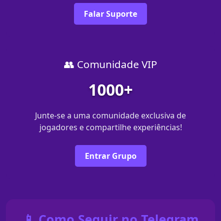
Falar Suporte
👥 Comunidade VIP
1000+
Junte-se a uma comunidade exclusiva de
jogadores e compartilhe experiências!
Entrar Grupo
📱 Como Seguir no Telegram