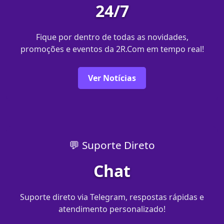
24/7
Fique por dentro de todas as novidades,
promoções e eventos da 2R.Com em tempo real!
Ver Notícias
💬 Suporte Direto
Chat
Suporte direto via Telegram, respostas rápidas e
atendimento personalizado!