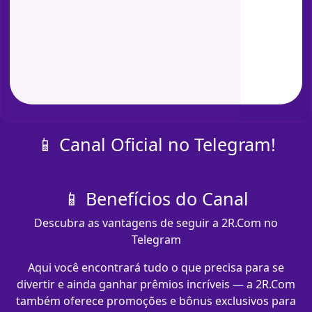
📱 Canal Oficial no Telegram!
📱 Benefícios do Canal
Descubra as vantagens de seguir a 2R.Com no
Telegram
Aqui você encontrará tudo o que precisa para se
divertir e ainda ganhar prêmios incríveis — a 2R.Com
também oferece promoções e bônus exclusivos para