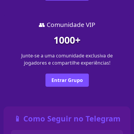
👥 Comunidade VIP
1000+
Junte-se a uma comunidade exclusiva de
jogadores e compartilhe experiências!
Entrar Grupo
📱 Como Seguir no Telegram