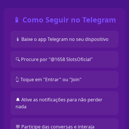
📱 Como Seguir no Telegram
📱 Baixe o app Telegram no seu dispositivo
🔍 Procure por "@1658 SlotsOficial"
👆 Toque em "Entrar" ou "Join"
🔔 Ative as notificações para não perder
nada
💬 Participe das conversas e interaja