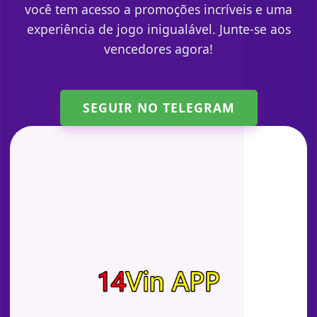
você tem acesso a promoções incríveis e uma
experiência de jogo inigualável. Junte-se aos
vencedores agora!
SEGUIR NO TELEGRAM