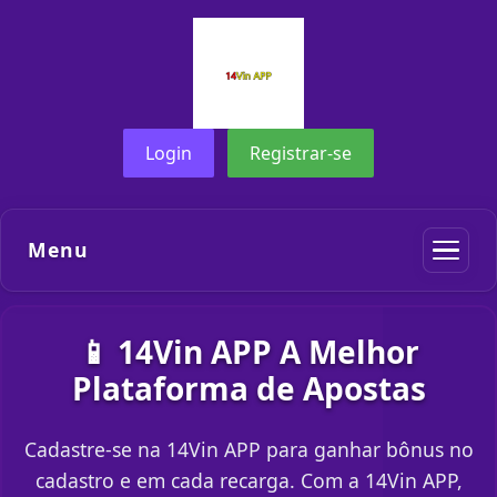
Login
Registrar-se
Menu
📱 14Vin APP A Melhor
Plataforma de Apostas
Cadastre-se na 14Vin APP para ganhar bônus no
cadastro e em cada recarga. Com a 14Vin APP,