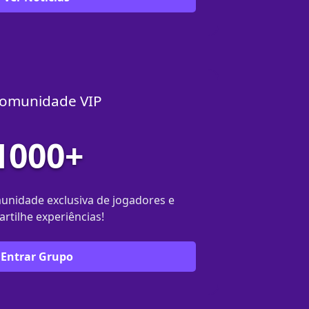
Comunidade VIP
1000+
unidade exclusiva de jogadores e
rtilhe experiências!
Entrar Grupo