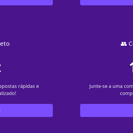
reto
👥 
t
espostas rápidas e
Junte-se a uma com
lizado!
compa
e